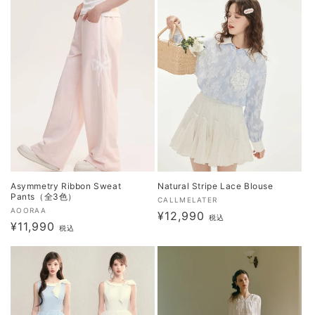
価
格
格
Asymmetry Ribbon Sweat
Natural Stripe Lace Blouse
Pants（全3色）
販
CALLMELATER
販
AOORAA
通
¥12,990
売
税込
通
¥11,990
売
税込
元:
常
元:
常
価
価
格
格