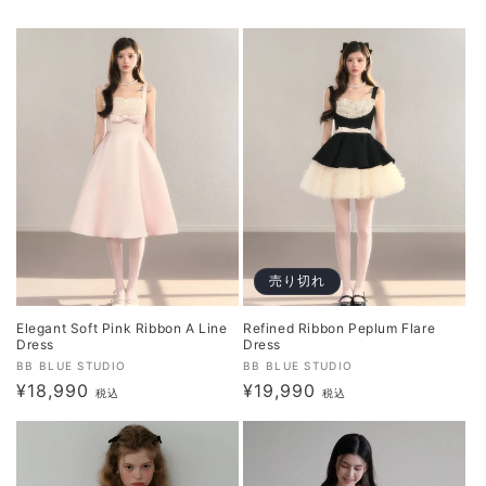
売り切れ
Elegant Soft Pink Ribbon A Line
Refined Ribbon Peplum Flare
Dress
Dress
販
販
BB BLUE STUDIO
BB BLUE STUDIO
通
¥18,990
通
¥19,990
売
売
税込
税込
元:
常
元:
常
価
価
格
格