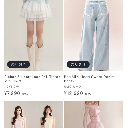
価
価
格
格
売り切れ
売り切れ
Ribbon & Heart Lace Frill Tiered
Pop Mini Heart Sweet Denim
Mini Skirt
Pants
販
販
HEYNEW
UMO UMO
通
¥7,990
通
¥12,990
売
売
税込
税込
元:
常
元:
常
価
価
格
格