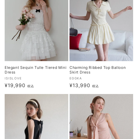
Elegant Sequin Tulle Tiered Mini
Charming Ribbed Top Balloon
Dress
Skirt Dress
販
販
ISISLOVE
EGGKA
通
¥19,990
通
¥13,990
売
売
税込
税込
元:
常
元:
常
価
価
格
格