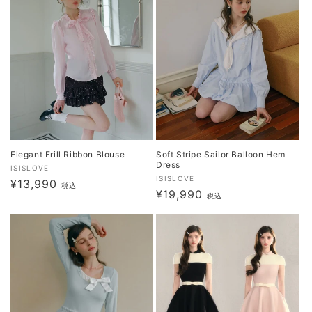
Elegant Frill Ribbon Blouse
Soft Stripe Sailor Balloon Hem
Dress
販
ISISLOVE
販
ISISLOVE
通
¥13,990
売
税込
通
¥19,990
売
税込
元:
常
元:
常
価
価
格
格