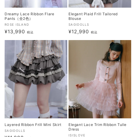
Dreamy Lace Ribbon Flare
Elegant Plaid Frill Tailored
Pants（全2色）
Blouse
販
販
ROSE ISLAND
SAGIDOLLS
通
¥13,990
通
¥12,990
売
売
税込
税込
元:
常
元:
常
価
価
格
格
Layered Ribbon Frill Mini Skirt
Elegant Lace Trim Ribbon Tulle
Dress
販
SAGIDOLLS
販
ISISLOVE