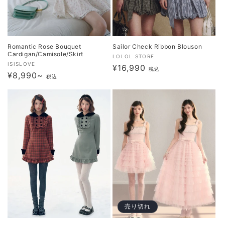
Romantic Rose Bouquet
Sailor Check Ribbon Blouson
Cardigan/Camisole/Skirt
販
LOLOL STORE
販
ISISLOVE
通
¥16,990
売
税込
通
¥8,990~
売
税込
元:
常
元:
常
価
価
格
格
売り切れ