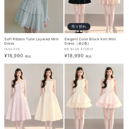
売り切れ
Soft Ribbon Tulle Layered Mini
Elegant Color Block Knit Mini
Dress
Dress（全2色）
販
販
ISISLOVE
BB BLUE STUDIO
通
¥16,990
通
¥18,990
売
売
税込
税込
元:
常
元:
常
価
価
格
格