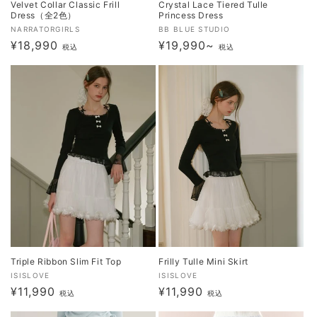
Velvet Collar Classic Frill
Crystal Lace Tiered Tulle
Dress（全2色）
Princess Dress
販
販
NARRATORGIRLS
BB BLUE STUDIO
通
¥18,990
通
¥19,990~
売
売
税込
税込
元:
常
元:
常
価
価
格
格
Triple Ribbon Slim Fit Top
Frilly Tulle Mini Skirt
販
販
ISISLOVE
ISISLOVE
通
¥11,990
通
¥11,990
売
売
税込
税込
元:
常
元:
常