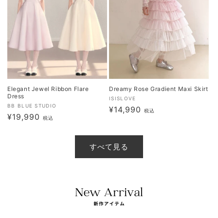
Elegant Jewel Ribbon Flare
Dreamy Rose Gradient Maxi Skirt
Dress
販
ISISLOVE
販
BB BLUE STUDIO
通
¥14,990
売
税込
通
¥19,990
売
税込
元:
常
元:
常
価
価
格
すべて見る
格
⠀ ⠀ ⠀