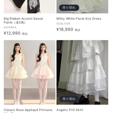
売り切れ
Big Ribbon Accent Sweat
Milky White Floral Airy Dress
Pants（全2色）
販
ISISLOVE
販
AOORAA
通
¥18,990
売
税込
通
¥12,990
売
税込
元:
常
元:
常
価
価
格
格
売り切れ
Classic Rose Appliqué Princess
Angelic Frill Skirt