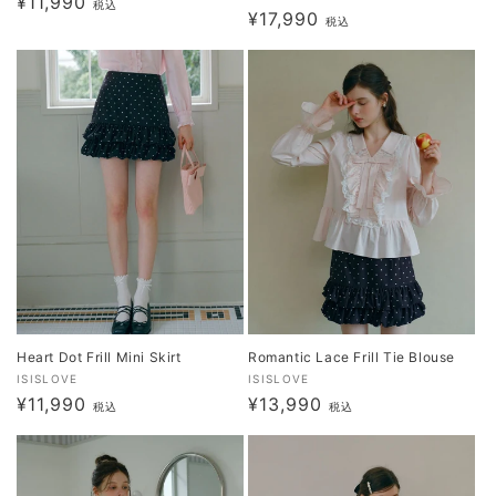
通
¥11,990
売
税込
通
¥17,990
売
税込
元:
常
元:
常
価
価
格
格
Heart Dot Frill Mini Skirt
Romantic Lace Frill Tie Blouse
販
販
ISISLOVE
ISISLOVE
通
¥11,990
通
¥13,990
売
売
税込
税込
元:
常
元:
常
価
価
格
格