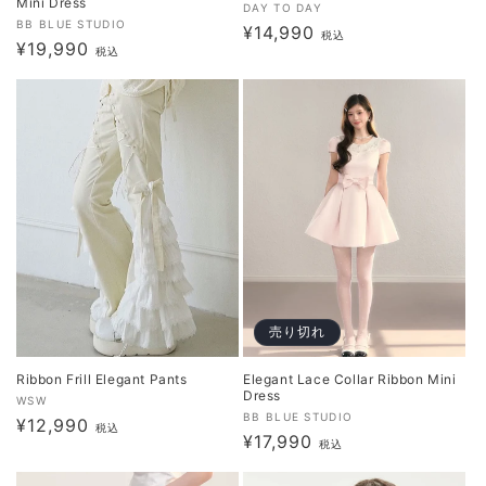
Mini Dress
販
DAY TO DAY
販
BB BLUE STUDIO
通
¥14,990
売
税込
通
¥19,990
売
税込
元:
常
元:
常
価
価
格
格
売り切れ
Ribbon Frill Elegant Pants
Elegant Lace Collar Ribbon Mini
Dress
販
WSW
販
BB BLUE STUDIO
通
¥12,990
売
税込
通
¥17,990
売
税込
元:
常
元:
常
価