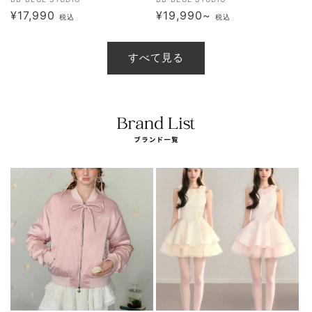
販
販
通
¥17,990
通
¥19,990~
売
売
税込
税込
元:
常
元:
常
価
価
すべて見る
格
格
⠀ ⠀ ⠀