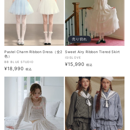
売り切れ
Pastel Charm Ribbon Dress（全2
Sweet Airy Ribbon Tiered Skirt
色）
販
ISISLOVE
販
BB BLUE STUDIO
通
¥15,990
売
税込
通
¥18,990
売
税込
元:
常
元:
常
価
価
格
格