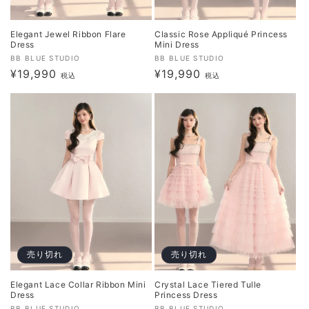
Elegant Jewel Ribbon Flare
Classic Rose Appliqué Princess
Dress
Mini Dress
販
販
BB BLUE STUDIO
BB BLUE STUDIO
通
¥19,990
通
¥19,990
売
売
税込
税込
元:
常
元:
常
価
価
格
格
売り切れ
売り切れ
Elegant Lace Collar Ribbon Mini
Crystal Lace Tiered Tulle
Dress
Princess Dress
BB BLUE STUDIO
BB BLUE STUDIO